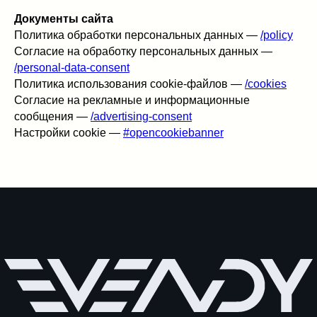
Документы сайта
Политика обработки персональных данных —
/policy
Согласие на обработку персональных данных —
/personal-data-consent
Юр. адрес
Связаться с нами
Политика использования cookie-файлов —
/cookies
Согласие на рекламные и информационные
+7 (999) 360-30-03
142710, Московская
сообщения —
/advertising-consent
info@evendy.ru
область, пгт. Лопатино,
Сухановская ул., д. 8,
Настройки cookie —
#opencookiebanner
офис 5, помещ. 100
Навигация
Каталог интерактивов
Подборки
Презентация без цен