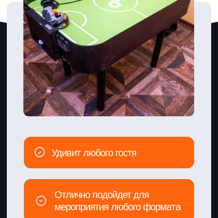
Отлично подойдет для
мероприятия любого формата
Об интерактиве
Робофутбол (робобол) —
современная версия
легендарной и любимой
многими настольной игры
Только спортсмены
здесь — минироботы,
управляемые