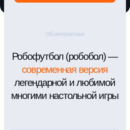
дистанционно.
Управляемые футбольные
роботы устраивают турнир
на мини-поле, дарят гостям
азарт настоящего матча
и знакомят с основами
робототехники
Как и в обычном футболе,
цель игры— забить
сопернику гол. Компания
Evendy предлагает аренду
робофутбола
для детских
праздников, выпускных,
корпоративных
тимбилдингов, школьных
уроков и городских
фестивалей с выездом
в Москве, СПб, МО и по
регионам России.