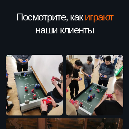
Процесс
Как пользоваться
Робофутболом
01
Подготавливаемся
Взяв в руки джойстик, вы получаете
контроль над «аватаром»: с вашей
помощью робот перемещается
по полю и наносит удары по мячу
02
Играем
Цель — забить мяч в ворота соперника,
матч длится 5 минут