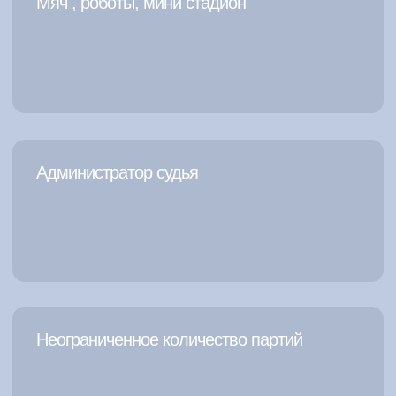
2 квадратных метра
Игра на 2х игроков
одновременно
Время для установки
оборудования 1 час
Проходимость до 30
человек в час
При установке на улице
необходим навес от дождя
и солнца