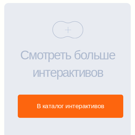
персональных данных
Согласие на обработку
персональных данных
Настройки cookie
Политика cookie
Согласие на получение рекламных
и информационных сообщений
ООО «Финекс Групп»
ИНН 7604341084/
КПП 500301001
ОГРН 1187627008887