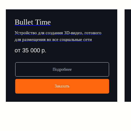
Сухановская ул., д. 8,
офис 5, помещ. 100
Bullet Time
Устройство для создания 3D-видео, готового
Навигация
для размещения во все социальные сети
Каталог интерактивов
от 35 000
р.
Подборки
Презентация без цен
Подробнее
Соц. сети
Заказать
Юридическая информация
Политика обработки