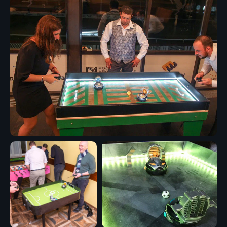
03
Подводим итоги
Кто забил больше, тот и побеждает
Что включено в стоимость
В стоимость Робофутбол уже
включены все необходимые
услуги — доплачивать ничего
не нужно