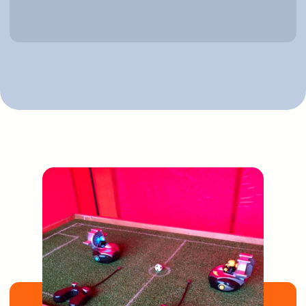
Наши рекомендации
Посмотрите интерактивы,
которые будут
отлично
сочетаться
с Робофутболом