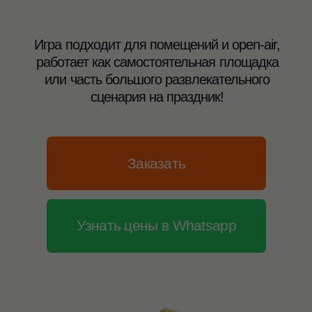
Заказать
Узнать цены в Whatsapp