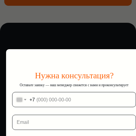
Смотреть больше
интерактивов
В каталог интерактивов
Нужна консультация?
Оставьте заявку — наш менеджер свяжется с вами и проконсультирует
+7