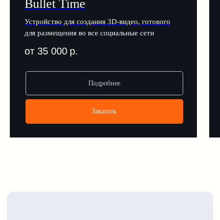
Bullet Time
Устройство для создания 3D-видео, готового
для размещения во все социальные сети
Юридическая информация
от 35 000
р.
Политика обработки
персональных данных
Согласие на обработку
Подробнее
персональных данных
Настройки cookie
Заказать
Политика cookie
Согласие на получение рекламных
и информационных сообщений
ООО «Финекс Групп»
ИНН 7604341084/
КПП 500301001
ОГРН 1187627008887