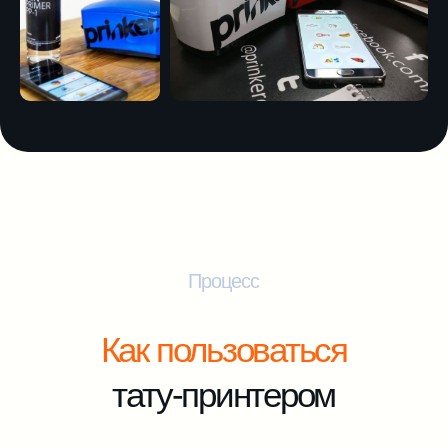
Безлимитное
Тату-мастер
количество
тату
Брендирование и уникализация тату