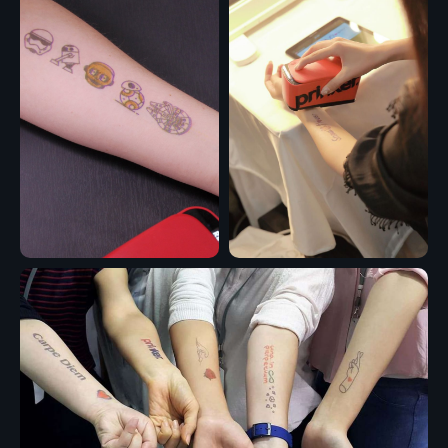
дизайн тату
При помощи нашего Ipad вы сможете
выбрать понравившийся вариант
02
Наносим
изображение
Ассистент проходит место нанесение
специальным праймером-антисептиком,
после чего наносит принт тату
03
Готово!
Нанесение татуировки занимает 30 секунд,
после этого можно смело хвастаться