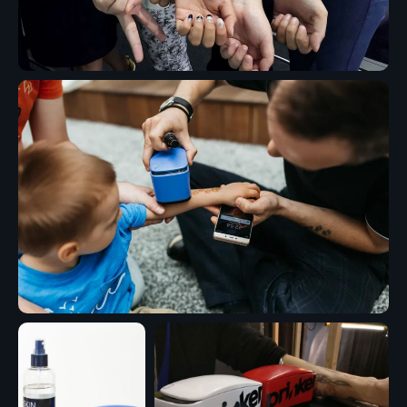
изображением на руке и постить
фотографии в соц.сети
Что включено в стоимость
В стоимость тату-принтера
уже включены все
необходимые услуги —
доплачивать ничего не нужно
Доставка и настройка оборудования