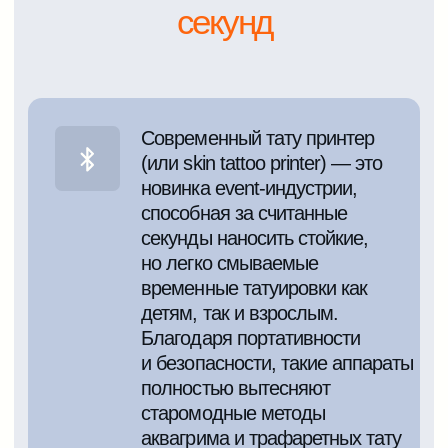
Prinker — это хит
корпоративов, фестивалей,
выпускных, тимбилдингов
и презентаций. Посетители
получают яркое временное
тату на коже: логотип, слоган,
мотивирующую надпись или
трендовый рисунок, всё
стерильно и безболезненно.
Мы можем загрузить любой
дизайн на устройство
Примеры фото
Посмотрите, какие