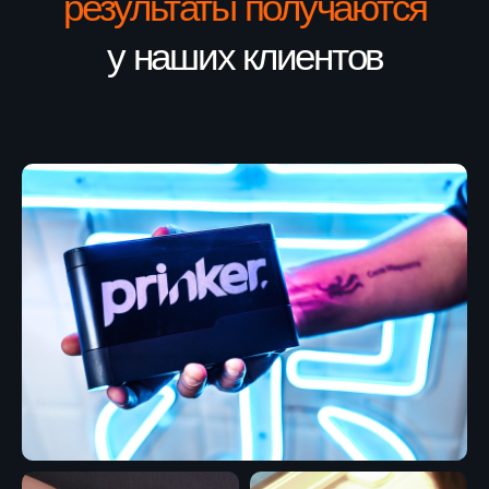
Процесс
Как пользоваться
тату-принтером
01
Выбираем