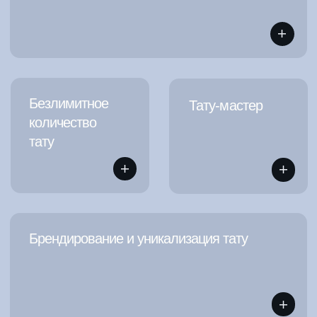
Одна татуировка печатается
менее чем за 10 секунд
Наши рекомендации
Посмотрите интерактивы,
которые будут
отлично
сочетаться
с тату-
принтером