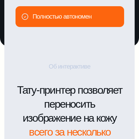
Современный тату принтер
(или skin tattoo printer) — это
новинка event-индустрии,
способная за считанные
секунды наносить стойкие,
но легко смываемые
временные татуировки как
детям, так и взрослым.
Благодаря портативности
и безопасности, такие аппараты
полностью вытесняют
старомодные методы
аквагрима и трафаретных тату
на праздниках.
Тату-принтер полностью
автономен и поддерживает
соединение с планшетом или
смартфоном через Bluetooth
Особенно актуальны принтеры