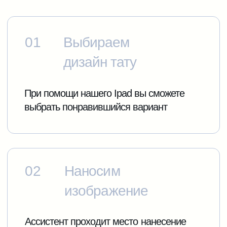
Забронируйте аренду тату
принтера прямо сейчас —
получите бесплатную
консультацию по моделям,
сценарию и точной
стоимости